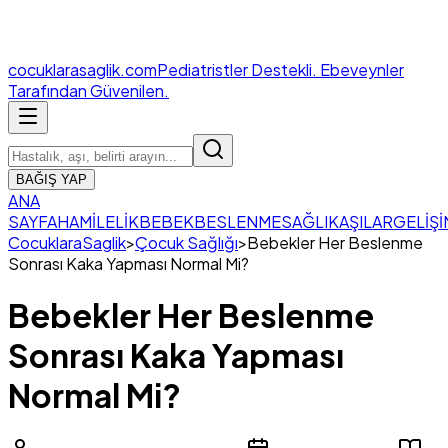
cocuklara
saglik.com
Pediatristler Destekli. Ebeveynler
Tarafından Güvenilen.
BAĞIŞ YAP
ANA
SAYFA
HAMİLELİK
BEBEK
BESLENME
SAĞLIK
AŞILAR
GELİŞİ
CocuklaraSaglik
>
Çocuk Sağlığı
>
Bebekler Her Beslenme
Sonrası Kaka Yapması Normal Mi?
Bebekler Her Beslenme
Sonrası Kaka Yapması
Normal Mi?