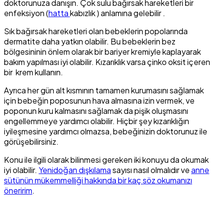
doktorunuza danışın. Çok sulu bağırsak hareketleri bir
enfeksiyon (
hatta
kabızlık ) anlamına gelebilir .
Sık bağırsak hareketleri olan bebeklerin popolarında
dermatite daha yatkın olabilir. Bu bebeklerin bez
bölgesininin önlem olarak bir bariyer kremiyle kaplayarak
bakım yapılması iyi olabilir. Kızarıklık varsa çinko oksit içeren
bir krem kullanın.
Ayrıca her gün alt kısmının tamamen kurumasını sağlamak
için bebeğin poposunun hava almasına izin vermek, ve
poponun kuru kalmasını sağlamak da pişik oluşmasını
engellemmeye yardımcı olabilir. Hiçbir şey kızarıklığın
iyileşmesine yardımcı olmazsa, bebeğinizin doktorunuz ile
görüşebilirsiniz.
Konu ile ilgili olarak bilinmesi gereken iki konuyu da okumak
iyi olabilir.
Yenidoğan dışkılama
sayısı nasıl olmalıdır ve
anne
sütünün mükemmelliği hakkında bir kaç söz okumanızı
öneririm
.