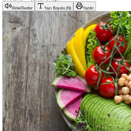
Dinle/Durdur
Yazı Boyutu (
N
)
Yazdır