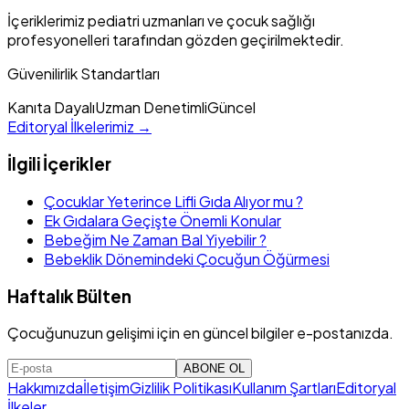
İçeriklerimiz pediatri uzmanları ve çocuk sağlığı
profesyonelleri tarafından gözden geçirilmektedir.
Güvenilirlik Standartları
Kanıta Dayalı
Uzman Denetimli
Güncel
Editoryal İlkelerimiz →
İlgili İçerikler
Çocuklar Yeterince Lifli Gıda Alıyor mu ?
Ek Gıdalara Geçişte Önemli Konular
Bebeğim Ne Zaman Bal Yiyebilir ?
Bebeklik Dönemindeki Çocuğun Öğürmesi
Haftalık Bülten
Çocuğunuzun gelişimi için en güncel bilgiler e-postanızda.
ABONE OL
Hakkımızda
İletişim
Gizlilik Politikası
Kullanım Şartları
Editoryal
İlkeler