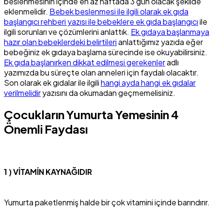
beslenmesinin içinde en az haftada 3 gün olacak şekilde
eklenmelidir.
Bebek beslenmesi ile ilgili olarak ek gıda
başlangıcı rehberi yazısı ile bebeklere ek gıda başlangıcı
ile
ilgili sorunları ve çözümlerini anlattık.
Ek gıdaya başlanmaya
hazır olan bebeklerdeki belirtileri
anlattığımız yazıda eğer
bebeğiniz ek gıdaya başlama sürecinde ise okuyabilirsiniz.
Ek gıda başlanırken dikkat edilmesi gerekenler
adlı
yazımızda bu süreçte olan anneleri için faydalı olacaktır.
Son olarak ek gıdalar ile ilgili
hangi ayda hangi ek gıdalar
verilmelidir
yazısını da okumadan geçmemelisiniz.
Çocukların Yumurta Yemesinin 4
Önemli Faydası
1 ) VİTAMİN KAYNAĞIDIR
Yumurta paketlenmiş halde bir çok vitamini içinde barındırır.