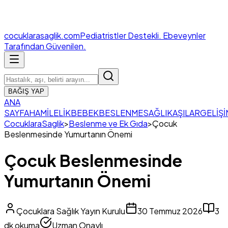
cocuklara
saglik.com
Pediatristler Destekli. Ebeveynler
Tarafından Güvenilen.
BAĞIŞ YAP
ANA
SAYFA
HAMİLELİK
BEBEK
BESLENME
SAĞLIK
AŞILAR
GELİŞİ
CocuklaraSaglik
>
Beslenme ve Ek Gıda
>
Çocuk
Beslenmesinde Yumurtanın Önemi
Çocuk Beslenmesinde
Yumurtanın Önemi
Çocuklara Sağlık Yayın Kurulu
30 Temmuz 2026
3
dk okuma
Uzman Onaylı