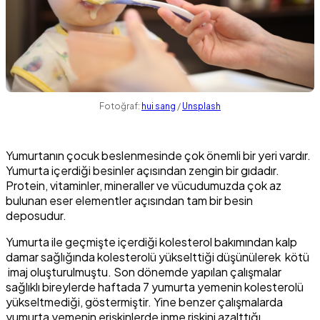
Fotoğraf:
hui sang
/
Unsplash
Yumurtanın çocuk beslenmesinde çok önemli bir yeri vardır.
Yumurta içerdiği besinler açısından zengin bir gıdadır.
Protein, vitaminler, mineraller ve vücudumuzda çok az
bulunan eser elementler açısından tam bir besin
deposudur.
Yumurta ile geçmişte içerdiği kolesterol bakımından kalp
damar sağlığında kolesterolü yükselttiği düşünülerek kötü
imaj oluşturulmuştu. Son dönemde yapılan çalışmalar
sağlıklı bireylerde haftada 7 yumurta yemenin kolesterolü
yükseltmediği, göstermiştir. Yine benzer çalışmalarda
yumurta yemenin erişkinlerde inme riskini azalttığı ,