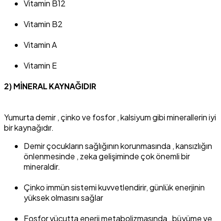
Vitamin B12
Vitamin B2
Vitamin A
Vitamin E
2) MİNERAL KAYNAĞIDIR
Yumurta demir , çinko ve fosfor , kalsiyum gibi minerallerin iyi
bir kaynağıdır.
Demir çocukların sağlığının korunmasında , kansızlığın
önlenmesinde , zeka gelişiminde çok önemli bir
mineraldir.
Çinko immün sistemi kuvvetlendirir, günlük enerjinin
yüksek olmasını sağlar
Fosfor vücutta enerji metabolizmasında , büyüme ve