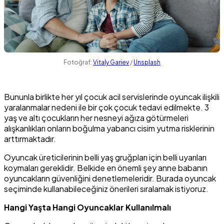
Fotoğraf:
Vitaly Gariev
/
Unsplash
Bununla birlikte her yıl çocuk acil servislerinde oyuncak ilişkili
yaralanmalar nedeni ile bir çok çocuk tedavi edilmekte. 3
yaş ve altı çocukların her nesneyi ağıza götürmeleri
alışkanlıkları onların boğulma yabancı cisim yutma risklerinin
arttırmaktadır.
Oyuncak üreticilerinin belli yaş gruğpları için belli uyarıları
koymaları gereklidir. Belkide en önemli şey anne babanın
oyuncakların güvenliğini denetlemeleridir. Burada oyuncak
seçiminde kullanabileceğiniz önerileri sıralamak istiyoruz.
Hangi Yaşta Hangi Oyuncaklar Kullanılmalı