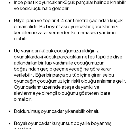
İnce plastik oyuncaklar küçük parçalar halinde kırılabilir
ve kesici uçlu hale gelebilir.
Bilye, para ve toplar 4.4 santimetre çapından küçük
olmamalıdır. Bu boyuttaki oyuncaklar çocuklarımızı
kendilerine zarar vermeden korunmasına yardımcı
olabilir.
Üç yaşından küçük çocuğunuza aldığınız
oyunaklardaki küçük parçacıkları nefes tüpü de diye
adlandırılan bir tüp yardımı ile çocuğumuzun
boğazından geçip geçmeyeceğine göre karar
verilebilir . Eğer bir parça bu tüp içine girer ise bu
oyuncağın çocuğumuz için riskli olduğu anlamına gelir.
Oyuncakların üzerinde ateşe dayanıklı ve
alevlenmeye dirençli olduğunu gösteren ibare
olmalıdır.
Doldurulmuş oyuncaklar yıkanabilir olmalı.
Boyalı oyuncaklar kurşunsuz boya ile boyanmış