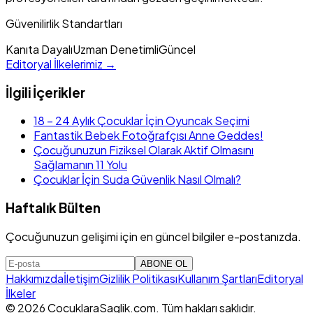
Güvenilirlik Standartları
Kanıta Dayalı
Uzman Denetimli
Güncel
Editoryal İlkelerimiz →
İlgili İçerikler
18 – 24 Aylık Çocuklar İçin Oyuncak Seçimi
Fantastik Bebek Fotoğrafçısı Anne Geddes!
Çocuğunuzun Fiziksel Olarak Aktif Olmasını
Sağlamanın 11 Yolu
Çocuklar İçin Suda Güvenlik Nasıl Olmalı?
Haftalık Bülten
Çocuğunuzun gelişimi için en güncel bilgiler e-postanızda.
ABONE OL
Hakkımızda
İletişim
Gizlilik Politikası
Kullanım Şartları
Editoryal
İlkeler
© 2026 CocuklaraSaglik.com. Tüm hakları saklıdır.