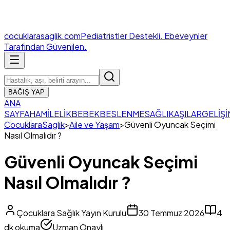
cocuklara
saglik.com
Pediatristler Destekli. Ebeveynler
Tarafından Güvenilen.
BAĞIŞ YAP
ANA
SAYFA
HAMİLELİK
BEBEK
BESLENME
SAĞLIK
AŞILAR
GELİŞİ
CocuklaraSaglik
>
Aile ve Yaşam
>
Güvenli Oyuncak Seçimi
Nasıl Olmalıdır ?
Güvenli Oyuncak Seçimi
Nasıl Olmalıdır ?
Çocuklara Sağlık Yayın Kurulu
30 Temmuz 2026
4
dk okuma
Uzman Onaylı