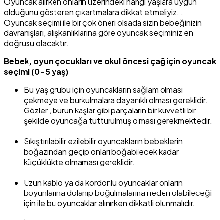
Oyuncak alırken onların üzerindeki hangi yaşlara uygun
olduğunu gösteren çıkartmalara dikkat etmeliyiz. .
Oyuncak seçimi ile bir çok öneri olsada sizin bebeğinizin
davranışları, alışkanlıklarına göre oyuncak seçiminiz en
doğrusu olacaktır.
Bebek, oyun çocukları ve okul öncesi çağ için oyuncak
seçimi (0-5 yaş)
Bu yaş grubu için oyuncakların sağlam olması
çekmeye ve burkulmalara dayanıklı olması gereklidir.
Gözler , burun kaşlar gibi parçaların bir kuvvetli bir
şekilde oyuncağa tutturulmuş olması gerekmektedir.
Sıkıştırılabilir ezilebilir oyuncakların bebeklerin
boğazından geçip onları boğabilecek kadar
küçüklükte olmaması gereklidir.
Uzun kablo ya da kordonlu oyuncaklar onların
boyunlarına dolanıp boğulmalarına neden olabileceği
için ile bu oyuncaklar alınırken dikkatli olunmalıdır.