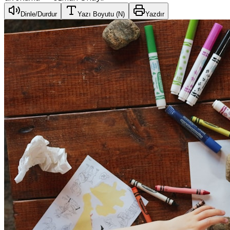
Dinle/Durdur
Yazı Boyutu (
N
)
Yazdır