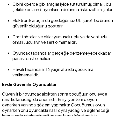
Cibinlik perde gibi araçlar iyice tutturulmuş olmalı , bu
şekilde onların boyunlarına dolanma riski azaltılmış olur.
Elektronik araçlarda gördüğümüz UL işareti bu ürünün
güvenilir olduğunu gösterir.
Dart tahtaları ve oklar yumuşak uçlu ya da vantuzlu
olmalı , ucu sivri ve sert olmamalıdır.
Oyuncak tabancalar gerçeğe benzemeyecek kadar
parlak renkli olmalıdır.
Havalı tabancalar 16 yaşın altında çocuklara
verilmemelidir.
Evde Güvenilir Oyuncaklar
Güvenilir bir oyuncak aldıktan sonra çocuğuun onu evde
nasıl kullanacağı da önemlidir. En iyi yöntem o oyun
oynarken yanında gözlem yapmaktır Çocuğumuz oyun
oynarken onu oyuncakla nasıl oynayacağı ve eğleneceği
konusunda yönlendirmeli ve ona bunu öğretmeliyiz.