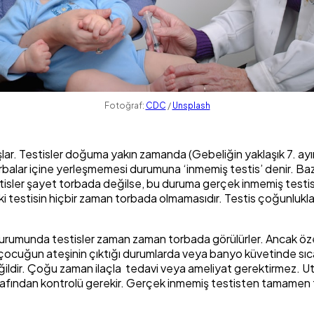
Fotoğraf:
CDC
/
Unsplash
şlar. Testisler doğuma yakın zamanda (Gebeliğin yaklaşık 7. ay
orbalar içine yerleşmemesi durumuna ‘inmemiş testis’ denir. Ba
sler şayet torbada değilse, bu duruma gerçek inmemiş testis a
iki testisin hiçbir zaman torbada olmamasıdır. Testis çoğunlukla
rumunda testisler zaman zaman torbada görülürler. Ancak özel
çocuğun ateşinin çıktığı durumlarda veya banyo küvetinde sıc
ğildir. Çoğu zaman ilaçla tedavi veya ameliyat gerektirmez. Ut
tarafından kontrolü gerekir. Gerçek inmemiş testisten tamamen