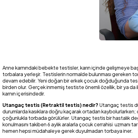
Anne karnındaki bebekte testisler, karın içinde gelişmeye ba
torbalara yerleşir. Testislerin normalde bulunması gereken t
devam edebilir. Yeni doğan bir erkek çocuk doğduğunda testi
birden olur. Gerçek inmemiş testiste önemli özellik, bir ya da 
karnın içerisindedir.
Utangaç testis (Retraktil testis) nedir?
Utangaç testis du
durumlarda kasıklara doğru kaçarak ortadan kaybolurlarken; 
çoğunlukla torbada görülürler. Utangaç testis bir hastalık de
konulmasını takiben 6 aylık aralarla çocuk cerrahisi uzmanı 
hemen hepsi müdahaleye gerek duyulmadan torbaya iner.