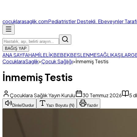
cocuklara
saglik.com
Pediatristler Destekli. Ebeveynler Tara
BAĞIŞ YAP
ANA SAYFA
HAMİLELİK
BEBEK
BESLENME
SAĞLIK
AŞILAR
GE
CocuklaraSaglik
>
Çocuk Sağlığı
>
İnmemiş Testis
İnmemiş Testis
Çocuklara Sağlık Yayın Kurulu
30 Temmuz 2026
5
d
Dinle/Durdur
Yazı Boyutu (
N
)
Yazdır