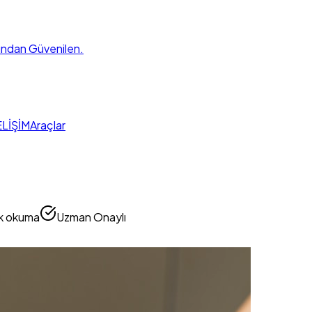
fından Güvenilen.
LİŞİM
Araçlar
k okuma
Uzman Onaylı