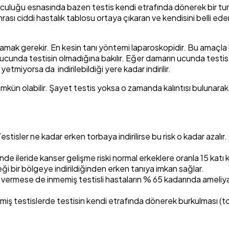
culuğu esnasında bazen testis kendi etrafında dönerek bir tur at
nrası ciddi hastalık tablosu ortaya çıkaran ve kendisini belli
lamak gerekir. En kesin tanı yöntemi laparoskopidir. Bu amaçla k
ucunda testisin olmadığına bakılır. Eğer damarın ucunda testis 
etmiyorsa da indirilebildiği yere kadar indirilir.
ümkün olabilir. Şayet testis yoksa o zamanda kalıntısı bulunarak
. Testisler ne kadar erken torbaya indirilirse bu risk o kadar aza
rinde ileride kanser gelişme riski normal erkeklere oranla 15 ka
ği bir bölgeye indirildiğinden erken tanıya imkan sağlar.
vermese de inmemiş testisli hastaların % 65 kadarında ameliyatta
iş testislerde testisin kendi etrafında dönerek burkulması (tor