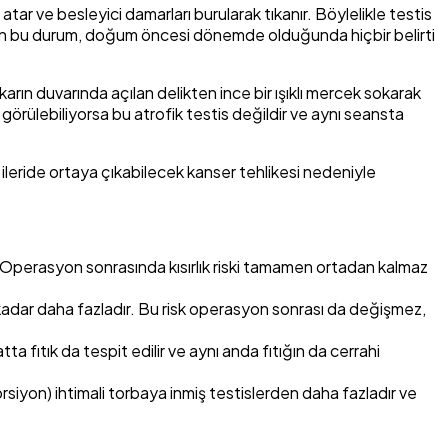
ar ve besleyici damarları burularak tıkanır. Böylelikle testis
 eden bu durum, doğum öncesi dönemde olduğunda hiçbir belirti
arın duvarında açılan delikten ince bir ışıklı mercek sokarak
görülebiliyorsa bu atrofik testis değildir ve aynı seansta
 ileride ortaya çıkabilecek kanser tehlikesi nedeniyle
lır. Operasyon sonrasında kısırlık riski tamamen ortadan kalmaz
tı kadar daha fazladır. Bu risk operasyon sonrası da değişmez,
 fıtık da tespit edilir ve aynı anda fıtığın da cerrahi
siyon) ihtimali torbaya inmiş testislerden daha fazladır ve