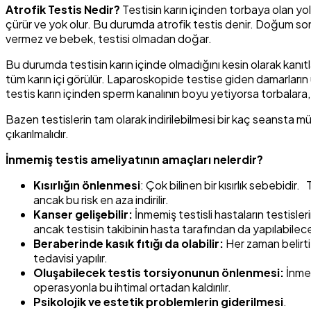
Atrofik Testis Nedir?
Testisin karın içinden torbaya olan yol
çürür ve yok olur. Bu durumda atrofik testis denir. Doğum so
vermez ve bebek, testisi olmadan doğar.
Bu durumda testisin karın içinde olmadığını kesin olarak kanıt
tüm karın içi görülür. Laparoskopide testise giden damarların 
testis karın içinden sperm kanalının boyu yetiyorsa torbalara, y
Bazen testislerin tam olarak indirilebilmesi bir kaç seansta m
çıkarılmalıdır.
İnmemiş testis ameliyatının amaçları nelerdir?
Kısırlığın önlenmesi
: Çok bilinen bir kısırlık sebebidir
ancak bu risk en aza indirilir.
Kanser gelişebilir:
İnmemiş testisli hastaların testisle
ancak testisin takibinin hasta tarafından da yapılabilece
Beraberinde kasık fıtığı da olabilir:
Her zaman belirti 
tedavisi yapılır.
Oluşabilecek testis torsiyonunun önlenmesi:
İnmem
operasyonla bu ihtimal ortadan kaldırılır.
Psikolojik ve estetik problemlerin giderilmesi
.