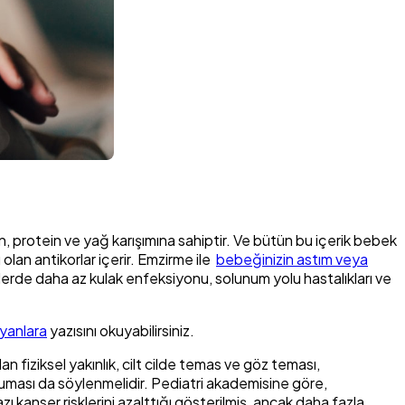
 protein ve yağ karışımına sahiptir. Ve bütün bu içerik bebek
olan antikorlar içerir. Emzirme ile
bebeğinizin astım veya
lerde daha az kulak enfeksiyonu, solunum yolu hastalıkları ve
yanlara
yazısını okuyabilirsiniz.
n fiziksel yakınlık, cilt cilde temas ve göz teması,
ması da söylenmelidir. Pediatri akademisine göre,
 kanser risklerini azalttığı gösterilmiş, ancak daha fazla