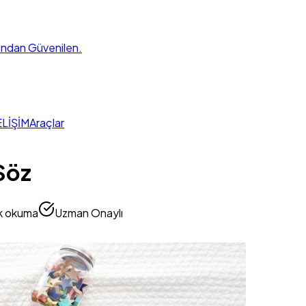
fından Güvenilen.
LİŞİM
Araçlar
Söz
k okuma
Uzman Onaylı