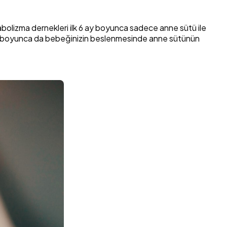
abolizma dernekleri ilk 6 ay boyunca sadece anne sütü ile
i yıl boyunca da bebeğinizin beslenmesinde anne sütünün