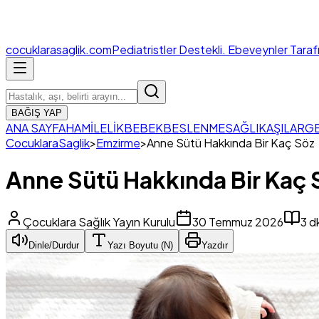
cocuklara
saglik.com
Pediatristler Destekli. Ebeveynler Tara
BAĞIŞ YAP
ANA SAYFA
HAMİLELİK
BEBEK
BESLENME
SAĞLIK
AŞILAR
GE
CocuklaraSaglik
>
Emzirme
>
Anne Sütü Hakkında Bir Kaç Söz
Anne Sütü Hakkında Bir Kaç 
Çocuklara Sağlık Yayın Kurulu
30 Temmuz 2026
3
d
Dinle/Durdur
Yazı Boyutu (
N
)
Yazdır