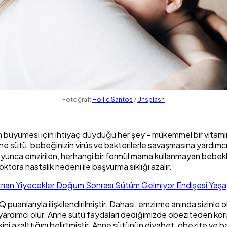
Fotoğraf:
Hollie Santos
/
Unsplash
 büyümesi için ihtiyaç duyduğu her şey - mükemmel bir vitamin,
nne sütü, bebeğinizin virüs ve bakterilerle savaşmasına yardımcı 
 boyunca emzirilen, herhangi bir formül mama kullanmayan bebek
oktora hastalık nedeni ile başvurma sıklığı azalır.
rıan Yiyecekler Doğum Sonrası Sütüm Gelmiyor Endişesi Yaşa
anlarıyla ilişkilendirilmiştir. Dahası, emzirme anında sizinle ola
ardımcı olur. Anne sütü faydaları dediğimizde obeziteden koru
 azalttığını belirtmiştir. Anne sütünün diyabet, obezite ve bazı