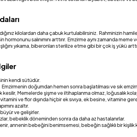
daları
dığınız kilolardan daha çabuk kurtulabilirsiniz. Rahminizin ham
 hormonunu salınımını arttırır. Emzirme aynı zamanda meme ve y
ını yıkama, biberonları sterilize etme gibi bir çok iş yükü arttır
lgiler
inin kendi sütüdür.
. Emzirmenin doğumdan hemen sonra başlatılması ve sık emzirme 
silir, Memelerde şişme ve iltihaplanma olmaz, loğusalık kolay
itamini ve flor dışında hiçbir ek sıvıya, ek besine, vitamine ger
ımını azaltır.
büyür ve gelişirler.
zlar, bebeklik döneminden sonra da daha az hastalanırlar.
ir, annenin bebeğini benimsemesi, bebeğin sağlıklı bir kişilik 