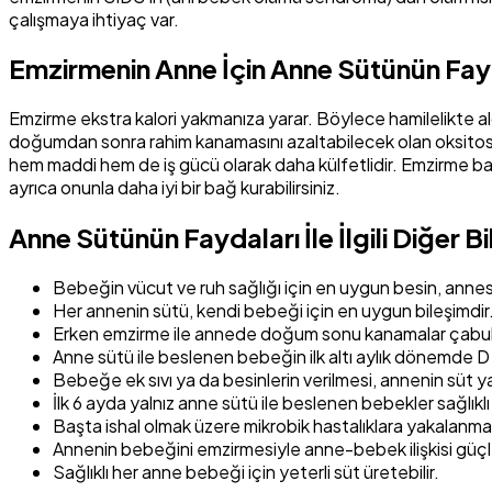
çalışmaya ihtiyaç var.
Emzirmenin Anne İçin Anne Sütünün Fay
Emzirme ekstra kalori yakmanıza yarar. Böylece hamilelikte al
doğumdan sonra rahim kanamasını azaltabilecek olan oksitosin
hem maddi hem de iş gücü olarak daha külfetlidir. Emzirme başlığ
ayrıca onunla daha iyi bir bağ kurabilirsiniz.
Anne Sütünün Faydaları İle İlgili Diğer Bi
Bebeğin vücut ve ruh sağlığı için en uygun besin, annes
Her annenin sütü, kendi bebeği için en uygun bileşimdir
Erken emzirme ile annede doğum sonu kanamalar çabuk ke
Anne sütü ile beslenen bebeğin ilk altı aylık dönemde D v
Bebeğe ek sıvı ya da besinlerin verilmesi, annenin süt yap
İlk 6 ayda yalnız anne sütü ile beslenen bebekler sağlıklı 
Başta ishal olmak üzere mikrobik hastalıklara yakalanma
Annenin bebeğini emzirmesiyle anne-bebek ilişkisi güçlen
Sağlıklı her anne bebeği için yeterli süt üretebilir.