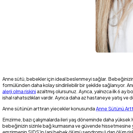
Anne sütü, bebekler için ideal beslenmeyi sağlar. Bebeğinizin
formülünden daha kolay sindirilebilir bir şekilde sağlanıyor. A
alerji olma riskini
azaltmış olursunuz. Ayrıca, yalnızca ilk 6 ay
ishal rahatsızlıkları vardır. Ayrıca daha az hastaneye yatış ve d
Anne sütünün arttıran yiecekler konusunda
Anne Sütünü Artt
Emzirme, bazı çalışmalarda ileri yaş döneminde daha yüksek IQ pu
bebeğinizin sizinle bağ kurmasına ve güvende hissetmesine y
emzirmenin SIDS'in (ani bebek ölümü sendromu) dan ölüm riskini